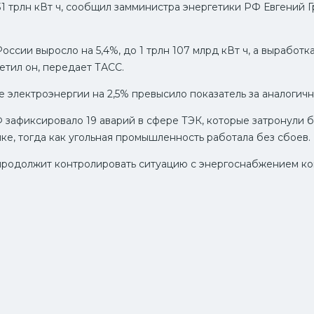
131 трлн кВт ч, сообщил замминистра энергетики РФ Евгений 
ссии выросло на 5,4%, до 1 трлн 107 млрд кВт ч, а выработ
метил он, передает ТАСС.
 электроэнергии на 2,5% превысило показатель за аналогичн
Ф зафиксировало 19 аварий в сфере ТЭК, которые затронули б
ке, тогда как угольная промышленность работала без сбоев.
родолжит контролировать ситуацию с энергоснабжением кон