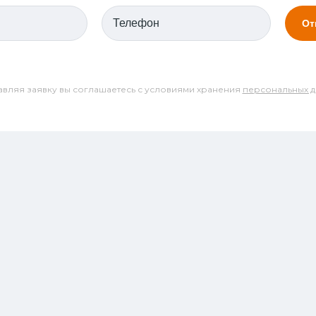
вляя заявку вы соглашаетесь с условиями хранения
персональных д
ТЕЛЕФОН
ЭЛ. ПОЧТА
ул.
8 800 300-43-90
info@art-t.ru
этаж
О компании
Проекты
 сайте