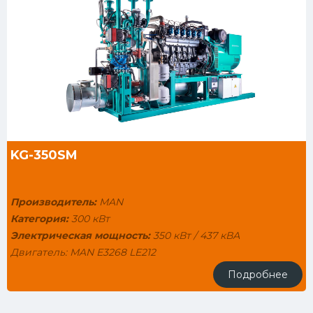
KG-350SM
Производитель:
MAN
Категория:
300 кВт
Электрическая мощность:
350 кВт / 437 кВА
Двигатель: MAN E3268 LE212
Тепловая мощность: 426 кВт
Подробнее
Генератор: STAMFORD HCI5C