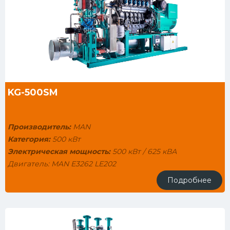
KG-500SM
Производитель:
MAN
Категория:
500 кВт
Электрическая мощность:
500 кВт / 625 кВА
Двигатель: MAN E3262 LE202
Тепловая мощность: 600 кВт
Подробнее
Генератор: STAMFORD HCI5F