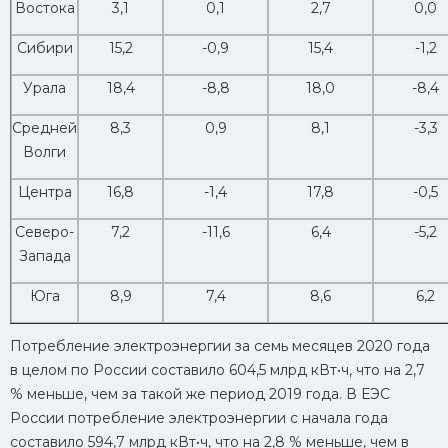
Востока
3,1
0,1
2,7
0,0
Сибири
15,2
-0,9
15,4
-1,2
Урала
18,4
-8,8
18,0
-8,4
Средней
8,3
0,9
8,1
-3,3
Волги
Центра
16,8
-1,4
17,8
-0,5
Северо-
7,2
-11,6
6,4
-5,2
Запада
Юга
8,9
7,4
8,6
6,2
Потребление электроэнергии за семь месяцев 2020 года
в целом по России составило 604,5 млрд кВт•ч, что на 2,7
% меньше, чем за такой же период 2019 года. В ЕЭС
России потребление электроэнергии с начала года
составило 594,7 млрд кВт•ч, что на 2,8 % меньше, чем в