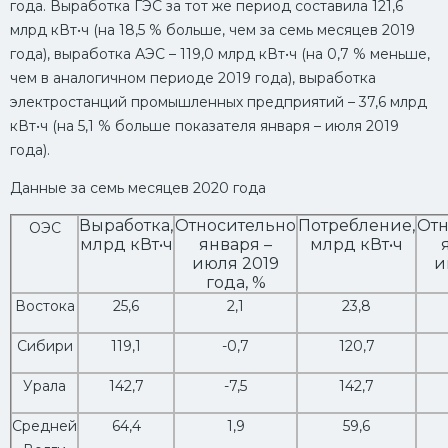
года. Выработка ГЭС за тот же период составила 121,6
млрд кВт•ч (на 18,5 % больше, чем за семь месяцев 2019
года), выработка АЭС – 119,0 млрд кВт•ч (на 0,7 % меньше,
чем в аналогичном периоде 2019 года), выработка
электростанций промышленных предприятий – 37,6 млрд
кВт•ч (на 5,1 % больше показателя января – июля 2019
года).
Данные за семь месяцев 2020 года
Выработка,
Относительно
Потребление,
Отн
ОЭС
млрд кВт•ч
января –
млрд кВт•ч
июля 2019
и
года, %
Востока
25,6
2,1
23,8
Сибири
119,1
-0,7
120,7
Урала
142,7
-7,5
142,7
Средней
64,4
1,9
59,6