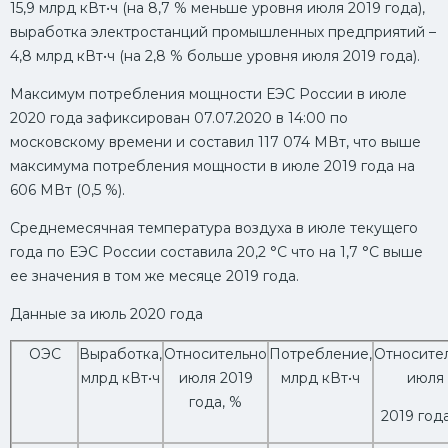
15,9 млрд кВт•ч (на 8,7 % меньше уровня июля 2019 года),
выработка электростанций промышленных предприятий –
4,8 млрд кВт•ч (на 2,8 % больше уровня июля 2019 года).
Максимум потребления мощности ЕЭС России в июле
2020 года зафиксирован 07.07.2020 в 14:00 по
московскому времени и составил 117 074 МВт, что выше
максимума потребления мощности в июле 2019 года на
606 МВт (0,5 %).
Среднемесячная температура воздуха в июле текущего
года по ЕЭС России составила 20,2 °C что на 1,7 °C выше
ее значения в том же месяце 2019 года.
Данные за июль 2020 года
ОЭС
Выработка,
Относительно
Потребление,
Относите
млрд кВт•ч
июля 2019
млрд кВт•ч
июля
года, %
2019 года