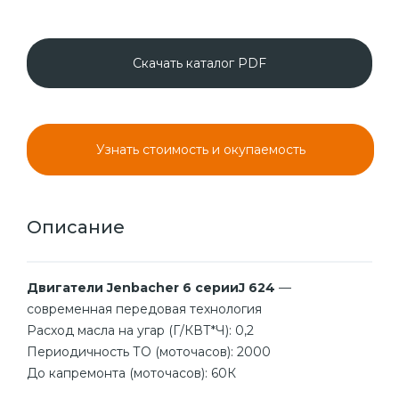
Скачать каталог PDF
Узнать стоимость и окупаемость
Описание
Двигатели Jenbacher 6 серииJ 624
—
современная передовая технология
Расход масла на угар (Г/КВТ*Ч): 0,2
Периодичность ТО (моточасов): 2000
До капремонта (моточасов): 60К