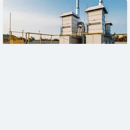
Энергоцентр «ТЭС2»