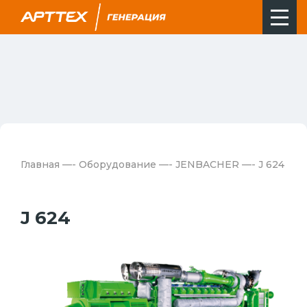
Главная
—-
Оборудование
—-
JENBACHER
—-
J 624
J 624