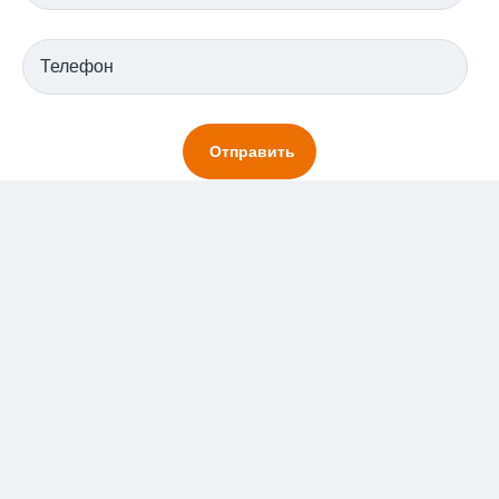
Отправляя заявку вы соглашаетесь с условиями хранения
персональных данных
АДРЕС
350051, РФ, Краснодар, ул. Рашпилевская, 256, 3 этаж
ТЕЛЕФОН